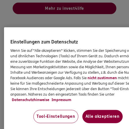
Mehr zu invest4life
Einstellungen zum Datenschutz
Wenn Sie auf "Alle akzeptieren" klicken, stimmen Sie der Speicherung 
und ähnlichen Technologien (Tools) auf Ihrem Gerät zu. Dadurch ermö
eine zuverlässige Funktion der Website, die Analyse der Websitenutzun
Messung von Marketingaktivitäten sowie die Möglichkeit, Ihnen persona
Inhalte und Werbeanzeigen zur Verfügung zu stellen, z.B. durch die N
Facebook Audiences oder Google Ads. Falls Sie
nicht zustimmen
möchten
keine für Sie maßgeschneiderte Anpassung und Werbung auf dieser Se
Sie können Ihre Entscheidungen jederzeit über den Button "Tool-Eins
anpassen. Näheres zu den eingesetzten Tools finden Sie unter
Datenschutzhinweise
Impressum
Tool-Einstellungen
Alle akzeptieren
Staatliche Förderung
Altersvorsorge neu gedacht