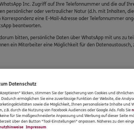
 WhatsApp Inc. Zugriff auf Ihre Telefonnummer und die auf Ih
n persönlicher oder vertraulicher Natur (d.h. mit Inhalten, 
ren Korrespondenz eine E-Mail-Adresse oder Telefonnummer an
atsApp beantworten.
 darum bitten, persönliche Daten über WhatsApp mit uns zu teile
hnen ein Mitarbeiter eine Möglichkeit für den Datenaustausch, z
 zum Datenschutz
rvices
Das könnte Sie auch int
akzeptieren" klicken, stimmen Sie der Speicherung von Cookies und ähnlichen
. Dadurch ermöglichen Sie eine zuverlässige Funktion der Website, die Analy
rketingaktivitäten sowie die Möglichkeit, Ihnen personalisierte Inhalte und
en
Unsere Agentur
n, z.B. durch die Nutzung von Facebook Audiences oder Google Ads. Falls Sie
n
en
Sponsoring
r keine für Sie maßgeschneiderte Anpassung und Werbung auf dieser Seite mö
erzeit über den Button "Tool-Einstellungen" anpassen. Näheres zu den einge
formationen
hutzhinweise
Impressum
gsvereinbarung