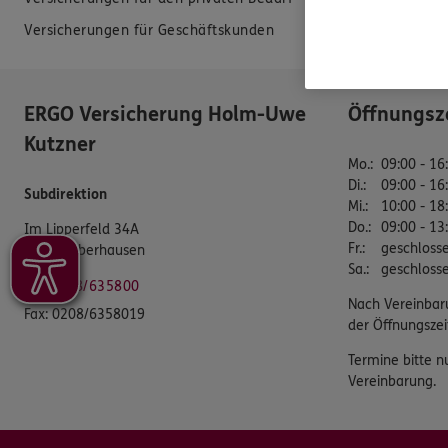
Versicherungen für Geschäftskunden
Datenverarbei
ERGO Versicherung Holm-Uwe
Öffnungsz
Kutzner
Mo.
:
09:00 - 16
Di.
:
09:00 - 16
Subdirektion
Mi.
:
10:00 - 18
Do.
:
09:00 - 13
Im Lipperfeld 34A
Fr.
:
geschloss
46047 Oberhausen
Sa.
:
geschloss
Tel:
0208/635800
Nach Vereinbar
Fax:
0208/6358019
der Öffnungszei
Termine bitte n
Vereinbarung.