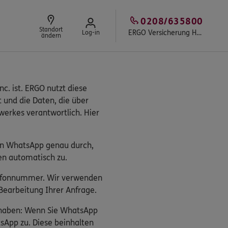
0208/635800
Standort
ERGO Versicherung Holm-Uwe Kutzner
Log-in
ändern
c. ist. ERGO nutzt diese
t und die Daten, die über
erkes verantwortlich. Hier
on WhatsApp genau durch,
en automatisch zu.
elefonnummer. Wir verwenden
earbeitung Ihrer Anfrage.
s haben: Wenn Sie WhatsApp
sApp zu. Diese beinhalten