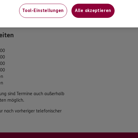
tung
Tool-Einstellungen
Alle akzeptieren
eiten
:00
:00
:00
:00
en
en
ung sind Termine auch außerhalb
ten möglich.
ur nach vorheriger telefonischer