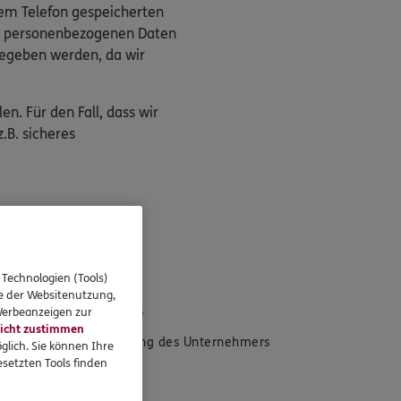
rem Telefon gespeicherten
die personenbezogenen Daten
gegeben werden, da wir
n. Für den Fall, dass wir
.B. sicheres
eressieren
 Technologien (Tools)
se der Websitenutzung,
 Werbeanzeigen zur
Standorte
icht zustimmen
Versorgung des Unternehmers
glich. Sie können Ihre
setzten Tools finden