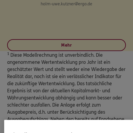
holm-uwe.kutzner@ergo.de
Mehr
1
Diese Modellrechnung ist unverbindlich. Die
angenommene Wertentwicklung pro Jahr ist ein
geschätzter Wert und stellt weder eine Wiedergabe der
Realität dar, noch ist sie ein verlässlicher Indikator für
die zukünftige Wertentwicklung. Das tatsächliche
Ergebnis ist von der aktuellen Kapitalmarkt- und
Währungsentwicklung abhängig und kann besser oder
schlechter ausfallen. Die Anlage erfolgt zum
Ausgabepreis, d.h. unter Berücksichtigung des
Ausgabeaufschlags. Neben den bereits auf Fondsebene
anfallenden Kosten (wie z.B. Verwaltungsvergütung)