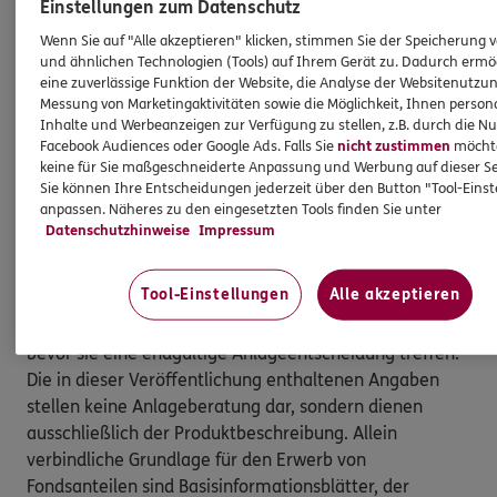
werden keine weiteren Kosten (wie z.B.
Einstellungen zum Datenschutz
Depotgebühren) oder eventuelle steuerliche
Wenn Sie auf "Alle akzeptieren" klicken, stimmen Sie der Speicherung 
Auswirkungen berücksichtigt, die das Anlageergebnis
und ähnlichen Technologien (Tools) auf Ihrem Gerät zu. Dadurch ermö
schmälern
eine zuverlässige Funktion der Website, die Analyse der Websitenutzun
Messung von Marketingaktivitäten sowie die Möglichkeit, Ihnen persona
2
Inhalte und Werbeanzeigen zur Verfügung zu stellen, z.B. durch die N
Kaufkraft im Vergleich zu 100 Euro im Jahr 2023
Facebook Audiences oder Google Ads. Falls Sie
nicht zustimmen
möchten
keine für Sie maßgeschneiderte Anpassung und Werbung auf dieser Se
3
Angenommene Preisentwicklung bei 6%-iger
Sie können Ihre Entscheidungen jederzeit über den Button "Tool-Eins
Inflation
anpassen. Näheres zu den eingesetzten Tools finden Sie unter
Datenschutzhinweise
Impressum
Dies ist eine Marketinganzeige der ERGO Group AG und
Tool-Einstellungen
Alle akzeptieren
dient Werbezwecken. Bitte lesen Sie den
Verkaufsprospekt und die Basisinformationsblätter,
bevor sie eine endgültige Anlageentscheidung treffen.
Die in dieser Veröffentlichung enthaltenen Angaben
stellen keine Anlageberatung dar, sondern dienen
ausschließlich der Produktbeschreibung. Allein
verbindliche Grundlage für den Erwerb von
Fondsanteilen sind Basisinformationsblätter, der