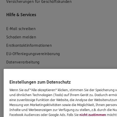
Versicherungen für Geschäftskunden
Hilfe & Services
E-Mail schreiben
Schaden melden
Erstkontaktinformationen
EU-Offenlegungsvereinbarung
Datenverarbeitung
Das könnte Sie auch interessieren
Einstellungen zum Datenschutz
Unsere Agentur
Wenn Sie auf "Alle akzeptieren" klicken, stimmen Sie der Speicherung 
und ähnlichen Technologien (Tools) auf Ihrem Gerät zu. Dadurch ermö
Standorte
eine zuverlässige Funktion der Website, die Analyse der Websitenutzun
Messung von Marketingaktivitäten sowie die Möglichkeit, Ihnen persona
Sponsoring
Inhalte und Werbeanzeigen zur Verfügung zu stellen, z.B. durch die N
Versorgung des Unternehmers
Facebook Audiences oder Google Ads. Falls Sie
nicht zustimmen
möchten