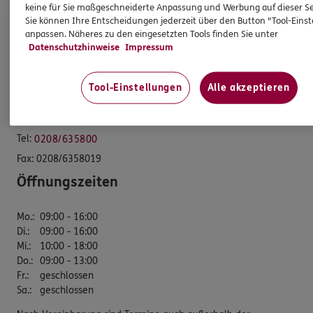
keine für Sie maßgeschneiderte Anpassung und Werbung auf dieser Se
Sie können Ihre Entscheidungen jederzeit über den Button "Tool-Eins
anpassen. Näheres zu den eingesetzten Tools finden Sie unter
ERGO Versicherung Holm-Uwe Kutzner
Datenschutzhinweise
Impressum
Subdirektion
Tool-Einstellungen
Alle akzeptieren
Im Lipperfeld 34A
46047 Oberhausen
Tel:
0208/635800
Fax:
0208/6358019
Öffnungszeiten
Mo.
:
09:00 - 16:00
Di.
:
09:00 - 16:00
Mi.
:
10:00 - 18:00
Do.
:
09:00 - 13:00
Fr.
:
geschlossen
Sa.
:
geschlossen