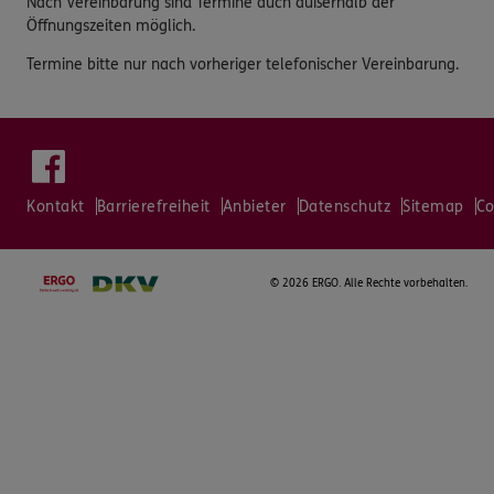
Nach Vereinbarung sind Termine auch außerhalb der
Öffnungszeiten möglich.
Termine bitte nur nach vorheriger telefonischer Vereinbarung.
Kontakt
Barrierefreiheit
Anbieter
Datenschutz
Sitemap
Co
©
2026 ERGO. Alle Rechte vorbehalten.